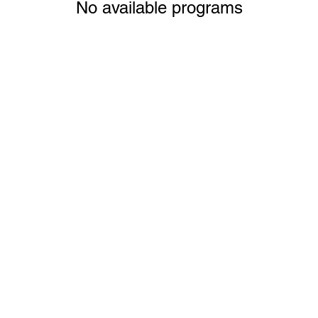
No available programs
liado ao governo do Estado de Maryland ou dos Est
© 2024 Caroline Knight Multi-Services LLC