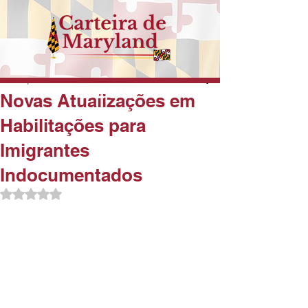
Dec 15, 2023
1 min read
BLOG
Novas Atualizações em
Habilitações para
Imigrantes
Indocumentados
Rated NaN out of 5 stars.